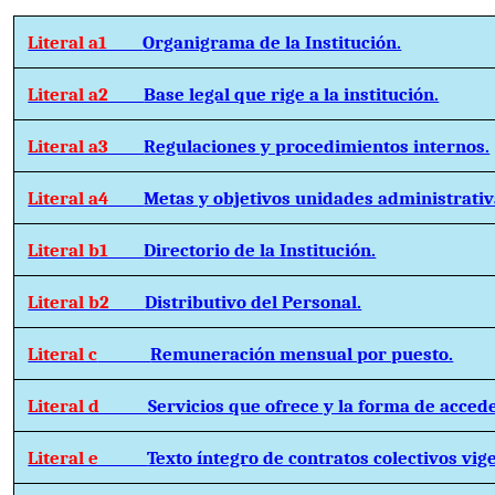
Literal a1
Organigrama de la Institución.
Literal a2
Base legal que rige a la institución.
Literal a3
Regulaciones y procedimientos internos.
Literal a4
Metas y objetivos unidades administrativ
Literal b1
Directorio de la Institución.
Literal b2
Distributivo del Personal.
Literal c
Remuneración mensual por puesto.
Literal d
Servicios que ofrece y la forma de accede
Literal e
Texto íntegro de contratos colectivos vig