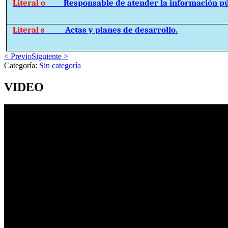
Literal o
Responsable de atender la información pú
Literal s
Actas y planes de desarrollo.
< Previo
Siguiente >
Categoría:
Sin categoría
VIDEO